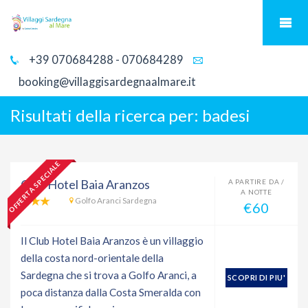
+39 070684288 - 070684289
booking@villaggisardegnaalmare.it
Risultati della ricerca per:
badesi
OFFERTA SPECIALE
Club Hotel Baia Aranzos
A PARTIRE DA /
A NOTTE
Golfo Aranci Sardegna
€60
Il Club Hotel Baia Aranzos è un villaggio
della costa nord-orientale della
Sardegna che si trova a Golfo Aranci, a
SCOPRI DI PIU'
poca distanza dalla Costa Smeralda con