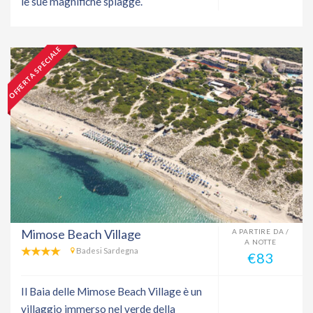
le sue magnifiche spiagge.
OFFERTA SPECIALE
Mimose Beach Village
A PARTIRE DA /
A NOTTE
Badesi Sardegna
€83
Il Baia delle Mimose Beach Village è un
villaggio immerso nel verde della