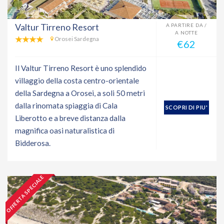
Valtur Tirreno Resort
A PARTIRE DA /
A NOTTE
Orosei Sardegna
€62
Il Valtur Tirreno Resort è uno splendido
villaggio della costa centro-orientale
della Sardegna a Orosei, a soli 50 metri
dalla rinomata spiaggia di Cala
SCOPRI DI PIU'
Liberotto e a breve distanza dalla
magnifica oasi naturalistica di
Bidderosa.
OFFERTA SPECIALE