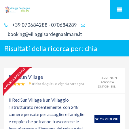
+39 070684288 - 070684289
booking@villaggisardegnaalmare.it
Risultati della ricerca per:
chia
OFFERTA SPECIALE
Red Sun Village
PREZZI NON
ANCORA
Trinità d'Agultu e Vignola Sardegna
DISPONIBILI
Il Red Sun Village è un Villaggio
ristrutturato recentemente, con 248
camere pensate per accogliere famiglie
SCOPRI DI PIU'
e coppie, che potranno trascorrere le
loro giornate all'insegna del relax e del