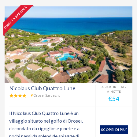
OFFERTA SPECIALE
Nicolaus Club Quattro Lune
A PARTIRE DA /
A NOTTE
Orosei Sardegna
€54
Il Nicolaus Club Quattro Lune è un
villaggio situato nel golfo di Orosei,
circondato da rigogliose pinete e a
SCOPRI DI PIU'
pochi passi da splendide spiagge di