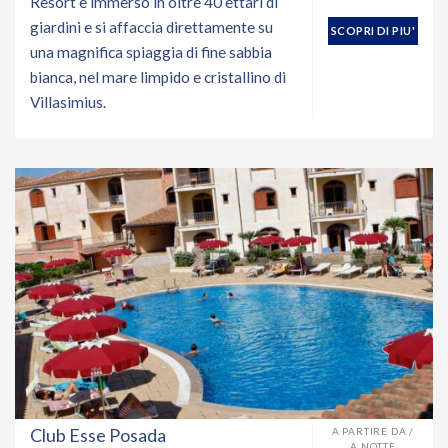
Resort è immerso in oltre 40 ettari di
giardini e si affaccia direttamente su
SCOPRI DI PIU'
una magnifica spiaggia di fine sabbia
bianca, nel mare limpido e cristallino di
Villasimius.
Club Esse Posada
A PARTIRE DA /
A NOTTE