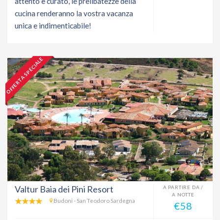
attento e curato, le prelibatezze della
cucina renderanno la vostra vacanza
unica e indimenticabile!
OFFERTA SPECIALE
Valtur Baia dei Pini Resort
A PARTIRE DA /
A NOTTE
Budoni - San Teodoro Sardegna
€58