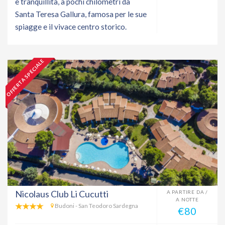
e tranquillità, a pochi chilometri da
Santa Teresa Gallura, famosa per le sue
spiagge e il vivace centro storico.
OFFERTA SPECIALE
Nicolaus Club Li Cucutti
A PARTIRE DA /
A NOTTE
Budoni - San Teodoro Sardegna
€80