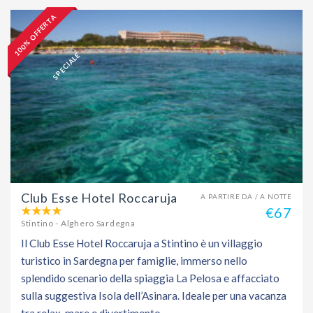
1
0
0
%
O
F
F
E
R
T
A
S
P
E
C
I
A
L
E
Club Esse Hotel Roccaruja
A PARTIRE DA / A NOTTE
€67
Stintino - Alghero Sardegna
Il Club Esse Hotel Roccaruja a Stintino è un villaggio
turistico in Sardegna per famiglie, immerso nello
splendido scenario della spiaggia La Pelosa e affacciato
sulla suggestiva Isola dell’Asinara. Ideale per una vacanza
tra relax, mare e divertimento.