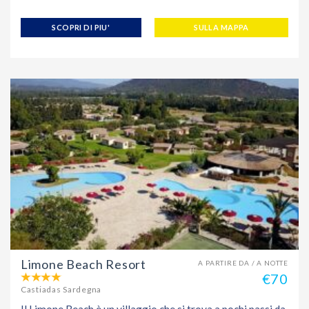
SCOPRI DI PIU'
SULLA MAPPA
Limone Beach Resort
A PARTIRE DA / A NOTTE
€70
Castiadas Sardegna
Il Limone Beach è un villaggio che si trova a pochi passi da