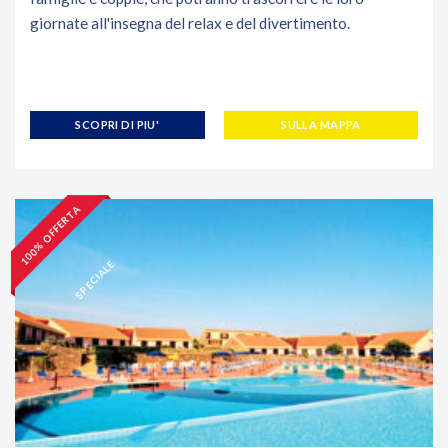
giornate all'insegna del relax e del divertimento.
SCOPRI DI PIU'
SULLA MAPPA
1
0
0
%
O
F
F
E
R
T
A
S
P
E
C
I
A
L
E