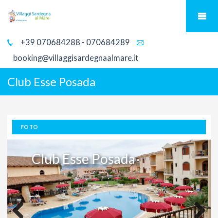
+39 070684288 - 070684289
booking@villaggisardegnaalmare.it
Club Esse Posada
FOTO
Club Esse Posada