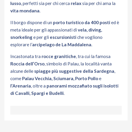
lusso
, perfetti sia per chi cerca
relax
sia per chi ama la
vita mondana
.
Il borgo dispone di un
porto turistico da 400 posti
ed è
meta ideale per gli appassionati di
vela, diving,
snorkeling
e per gli
escursionisti
che vogliono
esplorare l’
arcipelago de La Maddalena
.
Incastonata tra
rocce granitiche
, tra cui la famosa
Roccia dell’Orso
, simbolo di Palau, la località vanta
alcune delle
spiagge più suggestive della Sardegna
,
come
Palau Vecchia, Sciumara, Porto Pollo
e
l’Arenaria
, oltre a
panorami mozzafiato sugli isolotti
di Cavalli, Spargi e Budelli
.