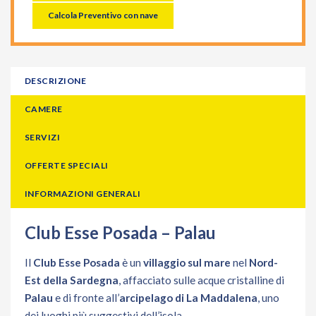
Calcola Preventivo con nave
DESCRIZIONE
CAMERE
SERVIZI
OFFERTE SPECIALI
INFORMAZIONI GENERALI
Club Esse Posada – Palau
Il
Club Esse Posada
è un
villaggio sul mare
nel
Nord-
Est della Sardegna
, affacciato sulle acque cristalline di
Palau
e di fronte all’
arcipelago di La Maddalena
, uno
dei luoghi più suggestivi dell’isola.