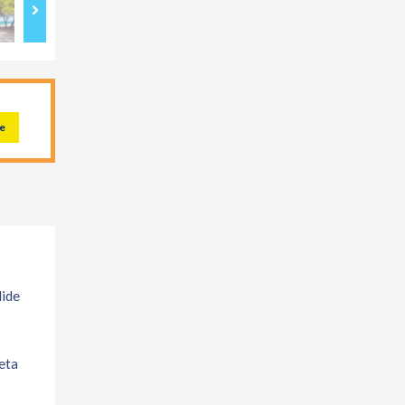
e
dide
meta