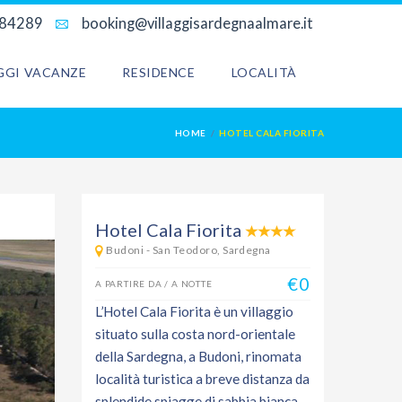
684289
booking@villaggisardegnaalmare.it
AGGI VACANZE
RESIDENCE
LOCALITÀ
HOME
HOTEL CALA FIORITA
Hotel Cala Fiorita
Budoni - San Teodoro, Sardegna
€0
A PARTIRE DA / A NOTTE
L’Hotel Cala Fiorita è un villaggio
situato sulla costa nord-orientale
della Sardegna, a Budoni, rinomata
località turistica a breve distanza da
splendide spiagge di sabbia bianca.