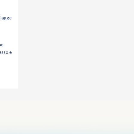
spiagge
he,
asso e