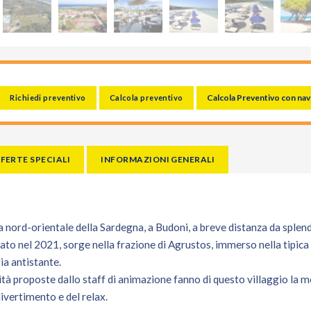
Calcola Preventivo con nav
Richiedi preventivo
Calcola preventivo
FERTE SPECIALI
INFORMAZIONI GENERALI
sta nord-orientale della Sardegna, a Budoni, a breve distanza da splen
to nel 2021, sorge nella frazione di Agrustos, immerso nella tipica
ia antistante.
vità proposte dallo staff di animazione fanno di questo villaggio la 
divertimento e del relax.