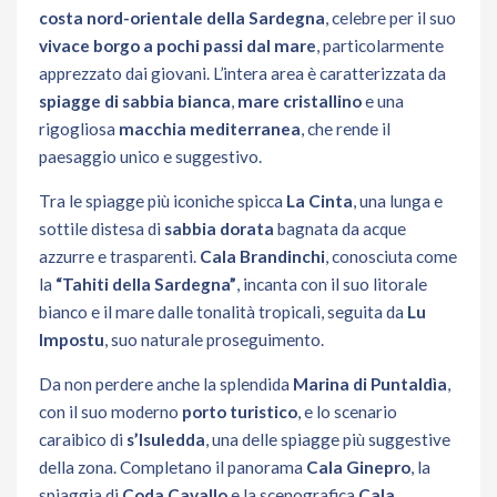
costa nord-orientale della Sardegna
, celebre per il suo
vivace borgo a pochi passi dal mare
, particolarmente
apprezzato dai giovani. L’intera area è caratterizzata da
spiagge di sabbia bianca
,
mare cristallino
e una
rigogliosa
macchia mediterranea
, che rende il
paesaggio unico e suggestivo.
Tra le spiagge più iconiche spicca
La Cinta
, una lunga e
sottile distesa di
sabbia dorata
bagnata da acque
azzurre e trasparenti.
Cala Brandinchi
, conosciuta come
la
“Tahiti della Sardegna”
, incanta con il suo litorale
bianco e il mare dalle tonalità tropicali, seguita da
Lu
Impostu
, suo naturale proseguimento.
Da non perdere anche la splendida
Marina di Puntaldìa
,
con il suo moderno
porto turistico
, e lo scenario
caraibico di
s’Isuledda
, una delle spiagge più suggestive
della zona. Completano il panorama
Cala Ginepro
, la
spiaggia di
Coda Cavallo
e la scenografica
Cala