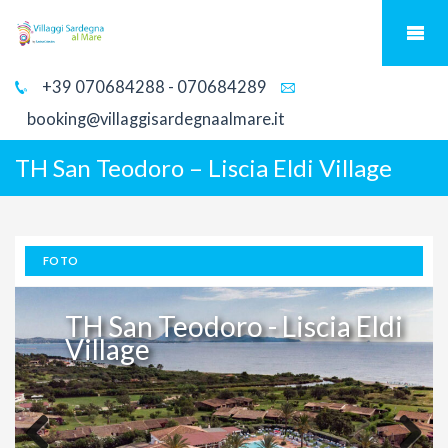
+39 070684288 - 070684289
booking@villaggisardegnaalmare.it
TH San Teodoro – Liscia Eldi Village
FOTO
TH San Teodoro - Liscia Eldi
Village