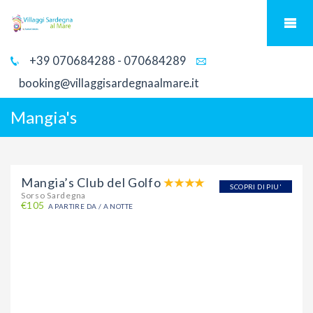
+39 070684288 - 070684289
booking@villaggisardegnaalmare.it
Mangia's
Mangia’s Club del Golfo
SCOPRI DI PIU'
Sorso Sardegna
€105
A PARTIRE DA / A NOTTE