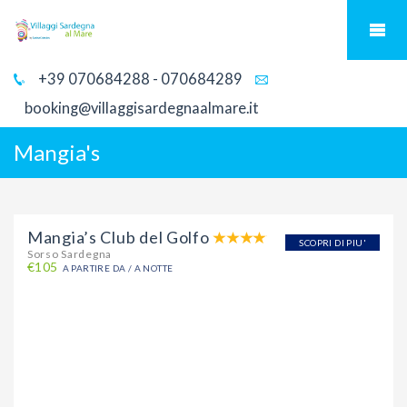
+39 070684288 - 070684289
booking@villaggisardegnaalmare.it
Mangia's
Mangia’s Club del Golfo
SCOPRI DI PIU'
Sorso Sardegna
€105
A PARTIRE DA / A NOTTE