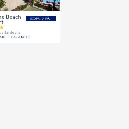
ne Beach
SCOPRI DI PIU'
rt
as Sardegna
PARTIRE DA / A NOTTE