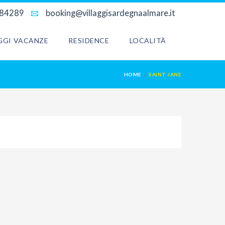
684289
booking@villaggisardegnaalmare.it
AGGI VACANZE
RESIDENCE
LOCALITÀ
HOME
SAINT JANE