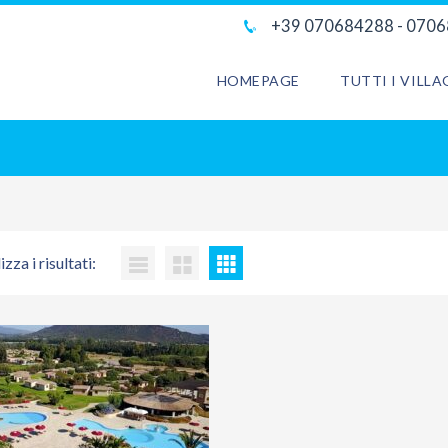
+39 070684288 - 070
HOMEPAGE
TUTTI I VILL
izza i risultati: