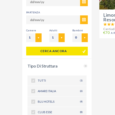
PARTENZA
Limo
Reso
Castiad
Camere
Adulti
Bambini
€70
A 
1
1
0
CERCA ANCORA
Tipo Di Struttura
TUTTI
(1)
AMARE ITALIA
(6)
BLU HOTELS
(4)
CLUB ESSE
(8)