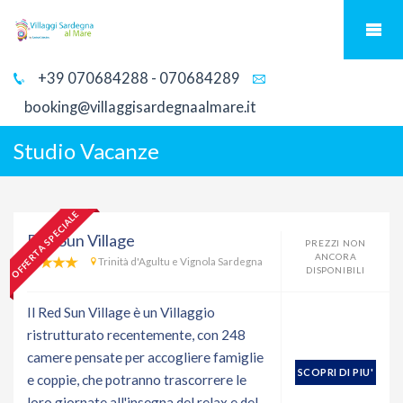
+39 070684288 - 070684289
booking@villaggisardegnaalmare.it
Studio Vacanze
OFFERTA SPECIALE
Red Sun Village
PREZZI NON
ANCORA
Trinità d'Agultu e Vignola Sardegna
DISPONIBILI
Il Red Sun Village è un Villaggio
ristrutturato recentemente, con 248
camere pensate per accogliere famiglie
SCOPRI DI PIU'
e coppie, che potranno trascorrere le
loro giornate all'insegna del relax e del