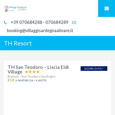
+39 070684288 - 070684289
booking@villaggisardegnaalmare.it
TH Resort
TH San Teodoro – Liscia Eldi
SCOPRI DI PIU'
Village
Budoni - San Teodoro Sardegna
€58
A PARTIRE DA / A NOTTE