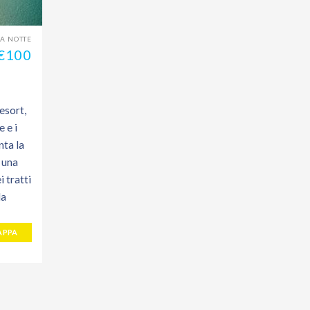
 A NOTTE
€100
esort,
 e i
nta la
a una
i tratti
la
APPA