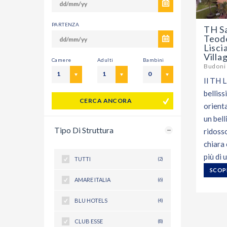
PARTENZA
TH S
Teod
Liscia
Villa
Camere
Adulti
Bambini
Budoni 
1
1
0
Il TH L
bellis
CERCA ANCORA
orienta
un bell
Tipo Di Struttura
ridosso
chiara 
più di 
TUTTI
(2)
SCOPR
AMARE ITALIA
(6)
BLU HOTELS
(4)
CLUB ESSE
(8)