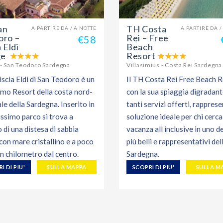
an
TH Costa
A PARTIRE DA / A NOTTE
A PARTIRE DA /
oro –
Rei – Free
€58
 Eldi
Beach
ge
Resort
- San Teodoro Sardegna
Villasimius - Costa Rei Sardegna
iscia Eldi di San Teodoro è un
Il TH Costa Rei Free Beach R
simo Resort della costa nord-
con la sua spiaggia digradante
le della Sardegna. Inserito in
tanti servizi offerti, rapprese
issimo parco si trova a
soluzione ideale per chi cerc
 di una distesa di sabbia
vacanza all inclusive in uno de
con mare cristallino e a poco
più belli e rappresentativi del
un chilometro dal centro.
Sardegna.
I DI PIU'
SULLA MAPPA
SCOPRI DI PIU'
SULLA M