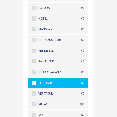
FUTURA
(4)
HOTEL
(3)
MANGIA'S
(2)
NICOLAUS CLUB
(7)
RESIDENCE
(3)
SAINT JANE
(1)
STUDIO VACANZE
(8)
TH RESORT
(2)
VERATOUR
(5)
VILLAGGI
(16)
VOI
(2)