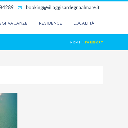
684289
booking@villaggisardegnaalmare.it
AGGI VACANZE
RESIDENCE
LOCALITÀ
HOME
TH RESORT