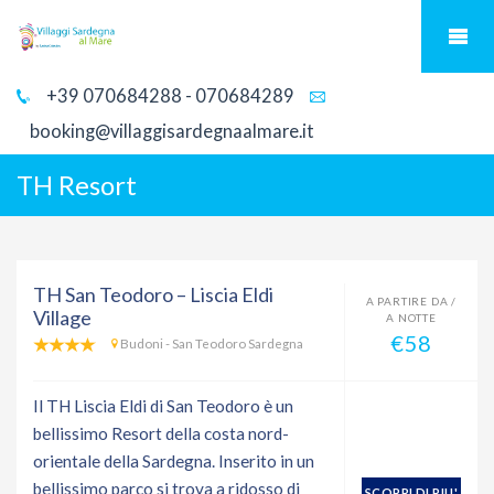
+39 070684288 - 070684289
booking@villaggisardegnaalmare.it
TH Resort
TH San Teodoro – Liscia Eldi
A PARTIRE DA /
Village
A NOTTE
€58
Budoni - San Teodoro Sardegna
Il TH Liscia Eldi di San Teodoro è un
bellissimo Resort della costa nord-
orientale della Sardegna. Inserito in un
bellissimo parco si trova a ridosso di
SCOPRI DI PIU'