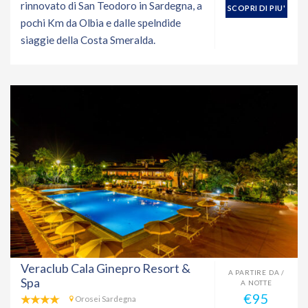
rinnovato di San Teodoro in Sardegna, a
SCOPRI DI PIU'
pochi Km da Olbia e dalle spelndide
siaggie della Costa Smeralda.
Veraclub Cala Ginepro Resort &
A PARTIRE DA /
Spa
A NOTTE
€95
Orosei Sardegna