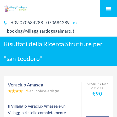
+39 070684288 - 070684289
booking@villaggisardegnaalmare.it
Risultati della Ricerca Strutture per
"
san teodoro
"
Veraclub Amasea
A PARTIRE DA /
A NOTTE
San Teodoro Sardegna
€90
Il Villaggio Veraclub Amasea è un
Villaggio 4 stelle completamente