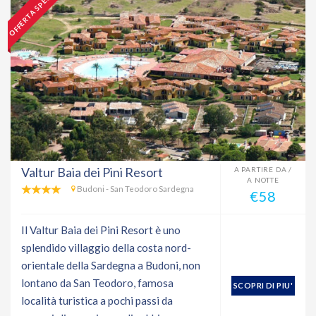
OFFERTA SPECIALE
Valtur Baia dei Pini Resort
A PARTIRE DA /
A NOTTE
Budoni - San Teodoro Sardegna
€58
Il Valtur Baia dei Pini Resort è uno
splendido villaggio della costa nord-
orientale della Sardegna a Budoni, non
lontano da San Teodoro, famosa
SCOPRI DI PIU'
località turistica a pochi passi da