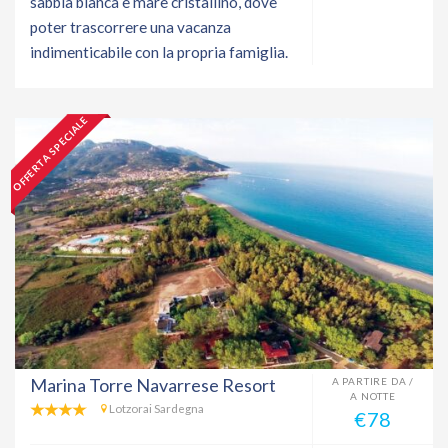
sabbia bianca e mare cristallino, dove
poter trascorrere una vacanza
indimenticabile con la propria famiglia.
OFFERTA SPECIALE
Marina Torre Navarrese Resort
A PARTIRE DA /
A NOTTE
Lotzorai Sardegna
€78