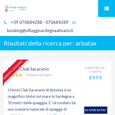
+39 070684288 - 070684289
booking@villaggisardegnaalmare.it
Risultati della ricerca per:
arbatax
OFFERTA SPECIALE
Hotel Club Saraceno
A PARTIRE DA /
A NOTTE
Arbatax Sardegna
€999
L'Hotel Club Saraceno di Arbatax è un
magnifico Hotel sul mare in Sardegna a
50 metri dalla spiaggia. E' circondato da
uno scenario naturale di spiagge di
SCOPRI DI PIU'