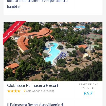
dotato di tantissimi servizi per adulti e
bambini.
OFFERTA SPECIALE
Club Esse Palmasera Resort
A PARTIRE DA /
A NOTTE
Cala Gonone Sardegna
€57
Il Palmasera Resort è un villaggio 4