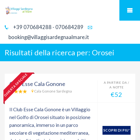
+39 070684288 - 070684289
booking@villaggisardegnaalmare.it
Risultati della ricerca per:
Orosei
OFFERTA SPECIALE
Club Esse Cala Gonone
A PARTIRE DA /
A NOTTE
Cala Gonone Sardegna
€52
Il Club Esse Cala Gonone è un Villaggio
nel Golfo di Orosei situato in posizione
panoramica, immerso in un parco
SCOPRI DI PIU'
secolare di vegetazione mediterranea,