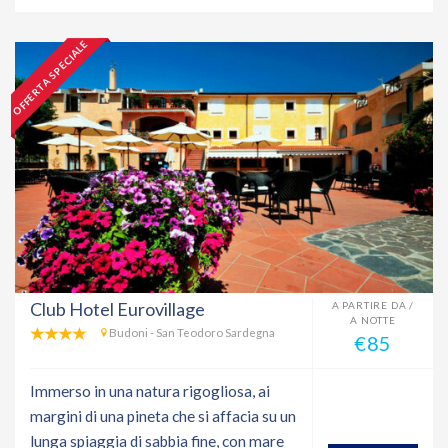
OFFERTA SPECIALE
Club Hotel Eurovillage
A PARTIRE DA /
A NOTTE
Budoni - San Teodoro Sardegna
€85
Immerso in una natura rigogliosa, ai
margini di una pineta che si affacia su un
lunga spiaggia di sabbia fine, con mare