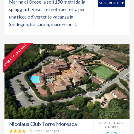
Marina di Orosei a soli 150 metri dalla
SCOPRI DI PIU'
spiaggia. Il Resort è meta perfetta per
una ricca e divertente vacanza in
Sardegna, tra cucina, mare e sport.
OFFERTA SPECIALE
Nicolaus Club Torre Moresca
A PARTIRE DA /
A NOTTE
Orosei Sardegna
€60