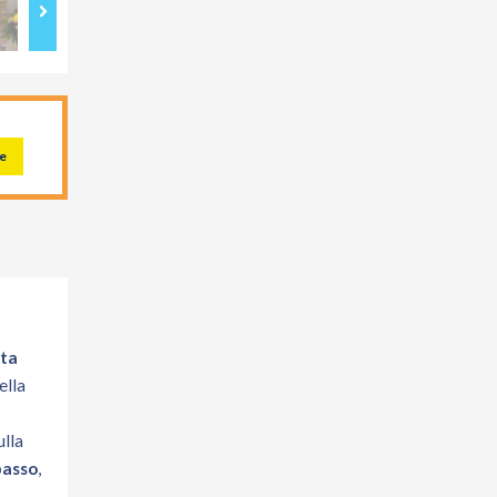
e
nta
ella
ulla
basso
,