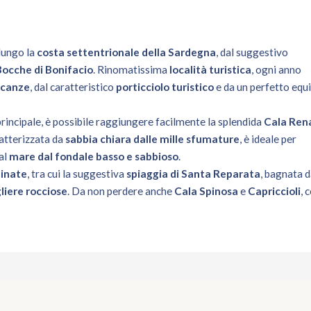
lungo la
costa settentrionale della Sardegna
, dal suggestivo
Bocche di Bonifacio
. Rinomatissima
località turistica
, ogni anno
vacanze
, dal caratteristico
porticciolo turistico
e da un perfetto equi
a principale, è possibile raggiungere facilmente la splendida
Cala Ren
ratterizzata da
sabbia chiara dalle mille sfumature
, è ideale per
al
mare dal fondale basso e sabbioso
.
inate
, tra cui la suggestiva
spiaggia di Santa Reparata
, bagnata 
liere rocciose
. Da non perdere anche
Cala Spinosa
e
Capriccioli
, 