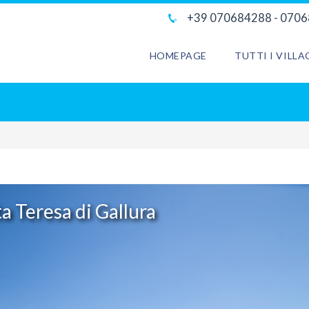
+39 070684288 - 070
HOMEPAGE
TUTTI I VILL
a Teresa di Gallura