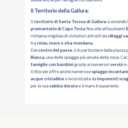
Il Territorio della Gallura:
Il
territorio di Santa Teresa di Gallura
si estende 
promontorio di Capo Testa
fino alle affascinanti
richiama migliaia di visitatori attratti da
villaggi 
tra
relax, mare e vita mondana
.
Dal
centro del paese
, e in particolare dalla piazz
Bianca
, una delle spiagge più amate della zona. Ca
famiglie con bambini
grazie ai numerosi
servizi
e 
Il litorale offre anche numerose
spiagge incontam
acque cristalline
e incorniciata da
imponenti scog
per la sua
sabbia dorata
e il mare trasparente.