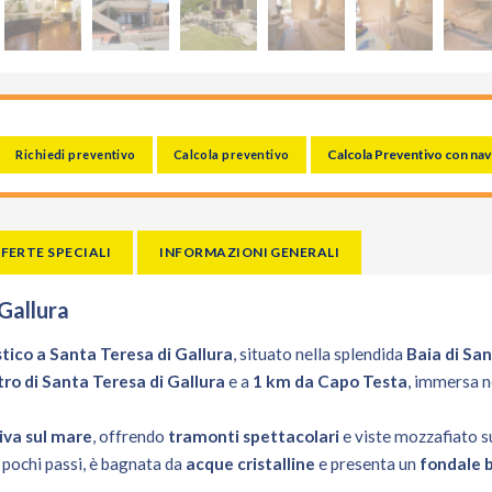
Calcola Preventivo con nav
Richiedi preventivo
Calcola preventivo
FERTE SPECIALI
INFORMAZIONI GENERALI
Gallura
istico a Santa Teresa di Gallura
, situato nella splendida
Baia di Sa
ro di Santa Teresa di Gallura
e a
1 km da Capo Testa
, immersa n
iva sul mare
, offrendo
tramonti spettacolari
e viste mozzafiato s
n pochi passi, è bagnata da
acque cristalline
e presenta un
fondale 