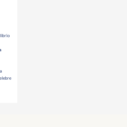
librio
a
da
celebre