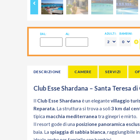
ADULTI:
BAMBINI:
DAL:
AL:
DESCRIZIONE
CAMERE
SERVIZI
OF
Club Esse Shardana –
Santa Teresa di 
Il
Club Esse Shardana
è un elegante
villaggio tur
Reparata
. La struttura si trova a soli
3 km dal cent
tipica
macchia mediterranea
tra ginepri e mirto.
Il resort gode di una
posizione panoramica esclus
baia. La
spiaggia di sabbia bianca
, raggiungibile i
ideale anche per famiglie con bambini.