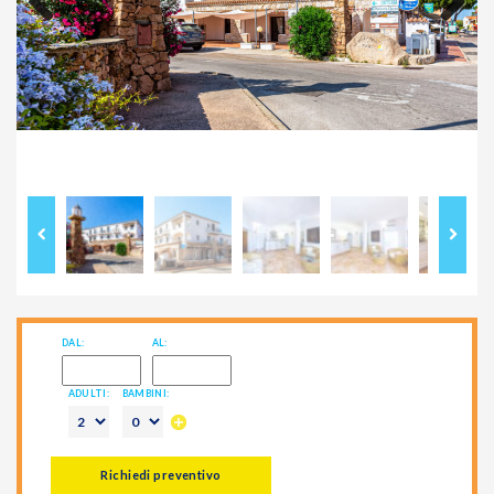
Previous
Next
DAL:
AL:
ADULTI:
BAMBINI:
Richiedi preventivo