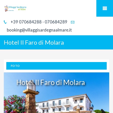
+39 070684288 - 070684289
booking@villaggisardegnaalmare.it
Hotel Il Faro di Molara
FOTO
Hotel Il Faro di Molara