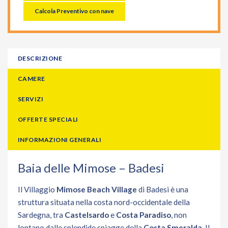
Calcola Preventivo con nave
DESCRIZIONE
CAMERE
SERVIZI
OFFERTE SPECIALI
INFORMAZIONI GENERALI
Baia delle Mimose – Badesi
Il Villaggio
Mimose Beach Village
di Badesi è una
struttura situata nella costa nord-occidentale della
Sardegna, tra
Castelsardo
e
Costa Paradiso
, non
lontano dalle splendide spiagge della
Costa Smeralda
. Il