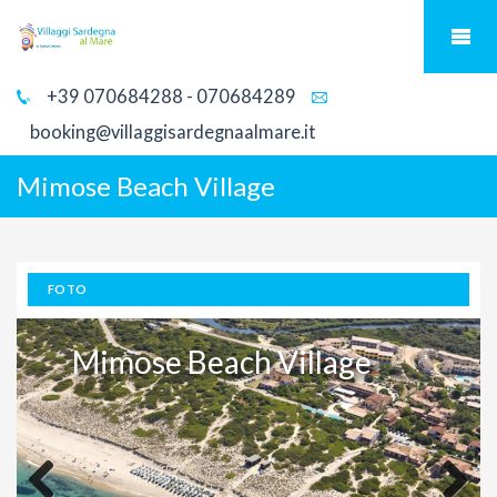
+39 070684288 - 070684289
booking@villaggisardegnaalmare.it
Mimose Beach Village
FOTO
Mimose Beach Village