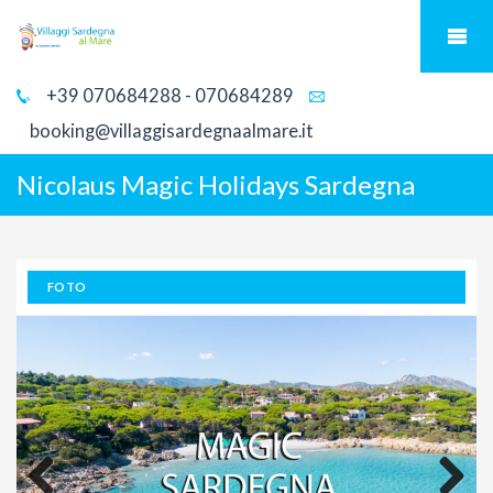
+39 070684288 - 070684289
booking@villaggisardegnaalmare.it
Nicolaus Magic Holidays Sardegna
FOTO