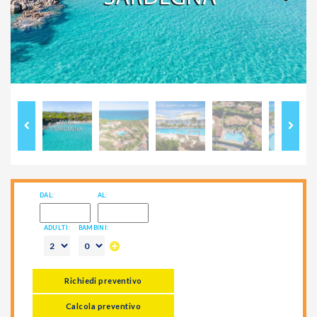
Previous
Next
DAL:
AL:
ADULTI:
BAMBINI:
Richiedi preventivo
Calcola preventivo