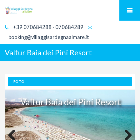
+39 070684288 - 070684289
booking@villaggisardegnaalmare.it
Valtur Baia dei Pini Resort
FOTO
Valtur Baia dei Pini Resort