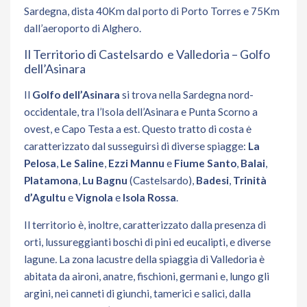
Sardegna, dista 40Km dal porto di Porto Torres e 75Km
dall’aeroporto di Alghero.
Il Territorio di Castelsardo e Valledoria – Golfo
dell’Asinara
Il
Golfo dell’Asinara
si trova nella Sardegna nord-
occidentale, tra l’Isola dell’Asinara e Punta Scorno a
ovest, e Capo Testa a est. Questo tratto di costa ė
caratterizzato dal susseguirsi di diverse spiagge:
La
Pelosa
,
Le Saline
,
Ezzi Mannu
e
Fiume Santo
,
Balai
,
Platamona
,
Lu Bagnu
(Castelsardo),
Badesi
,
Trinità
d’Agultu
e
Vignola
e
Isola Rossa
.
Il territorio è, inoltre, caratterizzato dalla presenza di
orti, lussureggianti boschi di pini ed eucalipti, e diverse
lagune
.
La zona lacustre della spiaggia di Valledoria è
abitata da aironi, anatre, fischioni, germani e, lungo gli
argini, nei canneti di giunchi, tamerici e salici, dalla