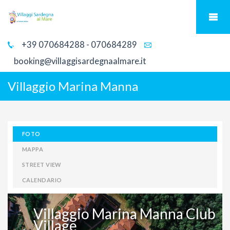
+39 070684288 - 070684289
booking@villaggisardegnaalmare.it
Villaggio Marina Manna
FOTO
MAPPA
STREET VIEW
CALENDARIO
Villaggio Marina Manna Club
Village