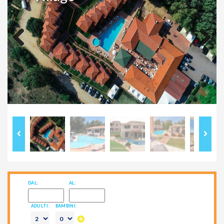
Previous
Next
DAL:
AL:
ADULTI:
BAMBINI: