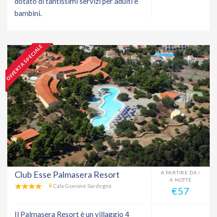
dotato di tantissimi servizi per adulti e
bambini.
OFFERTA SPECIALE
Club Esse Palmasera Resort
A PARTIRE DA /
A NOTTE
Cala Gonone Sardegna
€57
Il Palmasera Resort è un villaggio 4