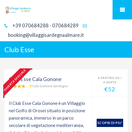
+39 070684288 - 070684289
booking@villaggisardegnaalmare.it
Club Esse
OFFERTA SPECIALE
Club Esse Cala Gonone
A PARTIRE DA /
A NOTTE
Cala Gonone Sardegna
€52
Il Club Esse Cala Gonone è un Villaggio
nel Golfo di Orosei situato in posizione
panoramica, immerso in un parco
SCOPRI DI PIU'
secolare di vegetazione mediterranea,