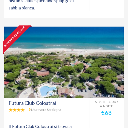
distanza dalle splendide spiagge di
sabbia bianca.
OFFERTA SPECIALE
Futura Club Colostrai
A PARTIRE DA /
A NOTTE
Muravera Sardegna
€68
Il Futura Club Colostrai si trova a