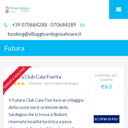
+39 070684288 - 070684289
booking@villaggisardegnaalmare.it
Futura
OFFERTA SPECIALE
Futura Club Cala Fiorita
A PARTIRE DA /
A NOTTE
Budoni - San Teodoro Sardegna
€63
Il Futura Club Cala Fiorita è un villaggio
della costa nord-orientale della
Sardegna che si trova a Budoni,
SCOPRI DI PIU'
rinomata località turistica a poca