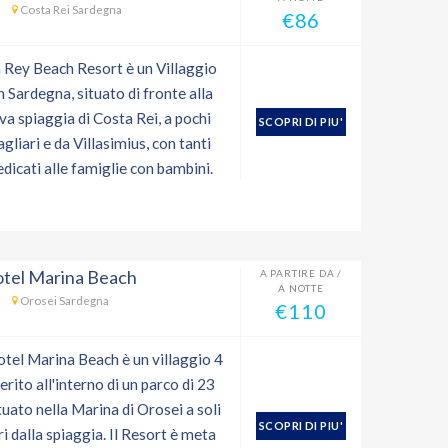
Costa Rei Sardegna
€86
a Rey Beach Resort è un Villaggio
in Sardegna, situato di fronte alla
va spiaggia di Costa Rei, a pochi
SCOPRI DI PIU'
liari e da Villasimius, con tanti
edicati alle famiglie con bambini.
otel Marina Beach
A PARTIRE DA /
A NOTTE
Orosei Sardegna
€110
Hotel Marina Beach è un villaggio 4
serito all'interno di un parco di 23
ituato nella Marina di Orosei a soli
SCOPRI DI PIU'
 dalla spiaggia. Il Resort è meta