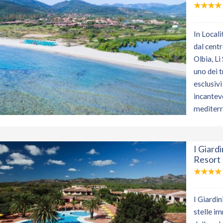
In Local
dal cent
Olbia, Li
uno dei tr
esclusivi
incantev
mediterr
I Giard
Resort
I Giardin
stelle i