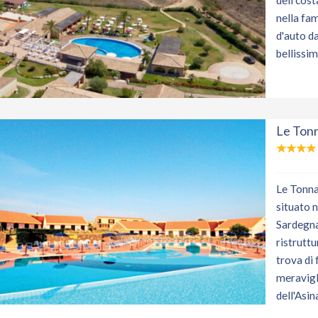
dell cost
nella fa
d'auto da
bellissim
Le Ton
Le Tonna
situato n
Sardegna 
ristruttu
trova di 
meravigli
dell'Asin