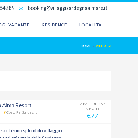
684289
booking@villaggisardegnaalmare.it
AGGI VACANZE
RESIDENCE
LOCALITÀ
HOME
VILLAGGI
b Alma Resort
A PARTIRE DA /
A NOTTE
Costa Rei Sardegna
€77
esort è uno splendido villaggio