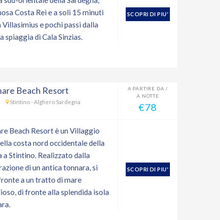
a sud-orientale della Sardegna,
mosa Costa Rei e a soli 15 minuti
SCOPRI DI PIU'
 Villasimius e pochi passi dalla
a spiaggia di Cala Sinzias.
nare Beach Resort
A PARTIRE DA /
A NOTTE
Stintino - Alghero Sardegna
€78
re Beach Resort è un Villaggio
ella costa nord occidentale della
a Stintino. Realizzato dalla
razione di un antica tonnara, si
SCOPRI DI PIU'
fronte a un tratto di mare
oso, di fronte alla splendida isola
ara.