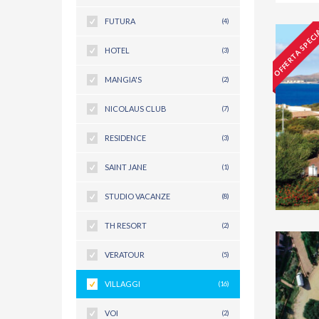
FUTURA
(4)
OFFERTA SPECI
HOTEL
(3)
MANGIA'S
(2)
NICOLAUS CLUB
(7)
RESIDENCE
(3)
SAINT JANE
(1)
STUDIO VACANZE
(8)
TH RESORT
(2)
VERATOUR
(5)
VILLAGGI
(16)
VOI
(2)