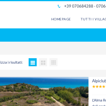
+39 070684288 - 070
HOMEPAGE
TUTTI I VILL
izza i risultati:
Alpiclu
L'Alma R