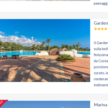
paesaggi
Garden
Il Garden
sulla bel
finissima
da Costa 
posizione
curato, l
renderan
indiment
Marina