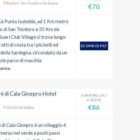
Budoni - San Teodoro Sardegna
€70
ità Punta Isuledda, ad 1 Km metro
ro di San Teodoro e 35 Km da
 Suari Club Village si trova lungo
atti di costa tra i più belli ed
SCOPRI DI PIU'
 della Sardegna, circondato da un
ole parco di macchia
anea.
ini di Cala Ginepro Hotel
A PARTIRE DA /
A NOTTE
€86
Orosei Sardegna
i di Cala Ginepro è un villaggio 4
mmerso nel verde a pochi passi