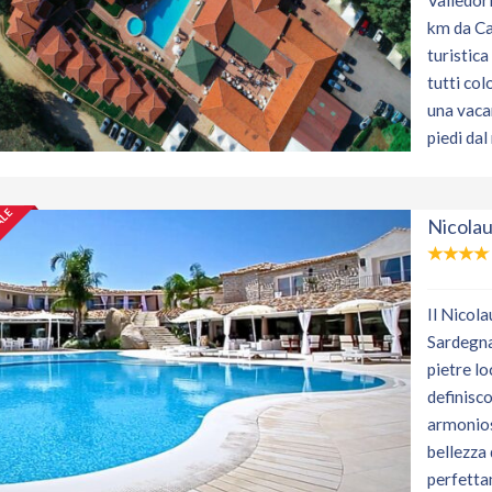
Valledori
km da Ca
turistic
tutti co
una vacan
piedi dal
ALE
Nicolau
Il Nicola
Sardegna,
pietre lo
definisc
armonioso
bellezza 
perfetta