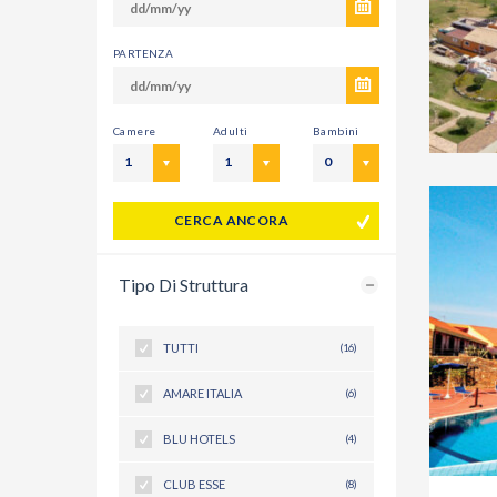
PARTENZA
Camere
Adulti
Bambini
1
1
0
CERCA ANCORA
Tipo Di Struttura
TUTTI
(16)
AMARE ITALIA
(6)
BLU HOTELS
(4)
CLUB ESSE
(8)