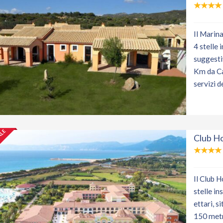
ALE
Il Marin
4 stelle 
suggesti
Km da Cag
servizi d
ALE
Club H
Il Club 
stelle in
ettari, s
150 metri