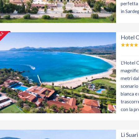
perfetta
in Sardeg
ALE
Hotel C
L'Hotel 
magnific
metri dal
scenario 
bianca e 
trascorr
con la pr
Li Suari