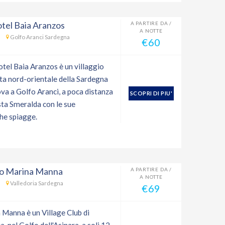
tel Baia Aranzos
A PARTIRE DA /
A NOTTE
Golfo Aranci Sardegna
€60
otel Baia Aranzos è un villaggio
sta nord-orientale della Sardegna
ova a Golfo Aranci, a poca distanza
SCOPRI DI PIU'
sta Smeralda con le sue
he spiagge.
io Marina Manna
A PARTIRE DA /
A NOTTE
Valledoria Sardegna
€69
a Manna è un Village Club di