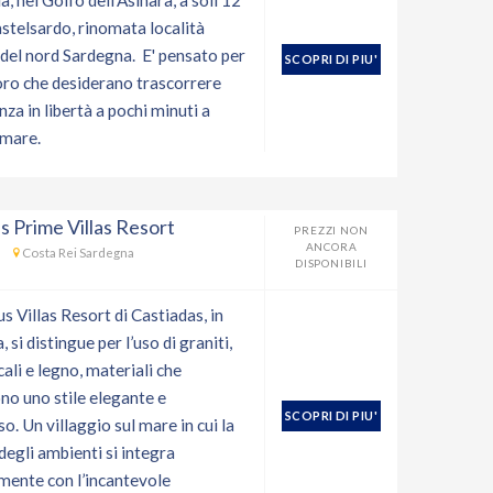
a, nel Golfo dell'Asinara, a soli 12
stelsardo, rinomata località
a del nord Sardegna. E' pensato per
SCOPRI DI PIU'
loro che desiderano trascorrere
za in libertà a pochi minuti a
 mare.
s Prime Villas Resort
PREZZI NON
ANCORA
Costa Rei Sardegna
DISPONIBILI
us Villas Resort di Castiadas, in
 si distingue per l’uso di graniti,
cali e legno, materiali che
ono uno stile elegante e
SCOPRI DI PIU'
. Un villaggio sul mare in cui la
degli ambienti si integra
mente con l’incantevole