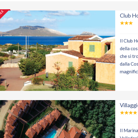
ALE
Club Ho
Il Club H
della co
che si tr
dalla Co
magnific
Villagg
Il Marin