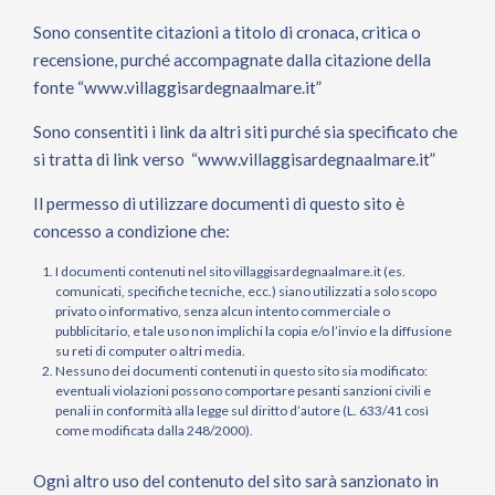
Sono consentite citazioni a titolo di cronaca, critica o
recensione, purché accompagnate dalla citazione della
fonte “www.villaggisardegnaalmare.it”
Sono consentiti i link da altri siti purché sia specificato che
si tratta di link verso “www.villaggisardegnaalmare.it”
Il permesso di utilizzare documenti di questo sito è
concesso a condizione che:
I documenti contenuti nel sito
villaggisardegnaalmare.it
(es.
comunicati, specifiche tecniche, ecc.) siano utilizzati a solo scopo
privato o informativo, senza alcun intento commerciale o
pubblicitario, e tale uso non implichi la copia e/o l’invio e la diffusione
su reti di computer o altri media.
Nessuno dei documenti contenuti in questo sito sia modificato:
eventuali violazioni possono comportare pesanti sanzioni civili e
penali in conformità alla legge sul diritto d’autore (L. 633/41 così
come modificata dalla 248/2000).
Ogni altro uso del contenuto del sito sarà sanzionato in