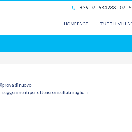
+39 070684288 - 070
HOMEPAGE
TUTTI I VILL
 Riprova di nuovo.
i suggerimenti per ottenere risultati migliori: