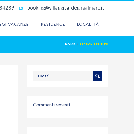
684289
booking@villaggisardegnaalmare.it
AGGI VACANZE
RESIDENCE
LOCALITÀ
HOME
SEARCH RESULTS
Commenti recenti