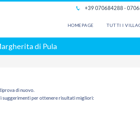
+39 070684288 - 070
HOMEPAGE
TUTTI I VILL
argherita di Pula
 Riprova di nuovo.
i suggerimenti per ottenere risultati migliori: