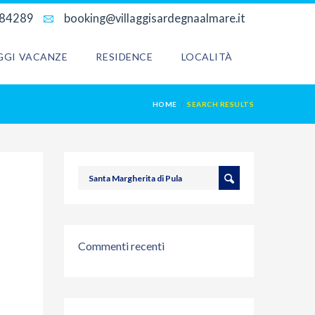
684289
booking@villaggisardegnaalmare.it
AGGI VACANZE
RESIDENCE
LOCALITÀ
HOME
SEARCH RESULTS
Commenti recenti