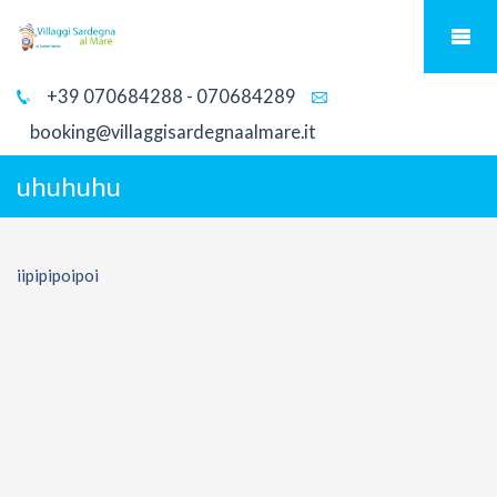
+39 070684288 - 070684289
booking@villaggisardegnaalmare.it
uhuhuhu
iipipipoipoi