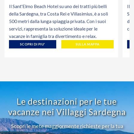
Il Sant'Elmo Beach Hotel su uno dei tratti più belli
Il 
della Sardegna, tra Costa Rei e Villasimius, è a soli
Sar
500 metri dalla lunga spiaggia privata. Con i suoi
di 
servizi, rappresenta la soluzione ideale per le
con
vacanze in famiglia tra divertimento e relax.
SCOPRI DI PIU'
SULLA MAPPA
Le destinazioni per le tue
vacanze nei Villaggi Sardegna
Scopri le mete maggiormente richieste per la tua