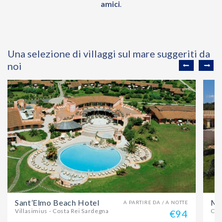
amici
.
Una selezione di villaggi sul mare suggeriti da
noi
Sant’Elmo Beach Hotel
Ma
A PARTIRE DA / A NOTTE
Villasimius - Costa Rei Sardegna
Cos
€94