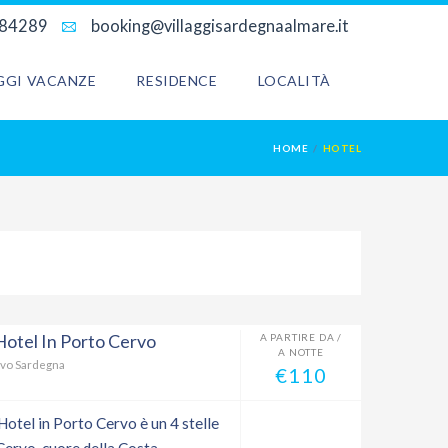
684289
booking@villaggisardegnaalmare.it
AGGI VACANZE
RESIDENCE
LOCALITÀ
HOME
HOTEL
otel In Porto Cervo
A PARTIRE DA /
A NOTTE
rvo Sardegna
€110
Hotel in Porto Cervo è un 4 stelle