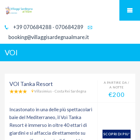
+39 070684288 - 070684289
booking@villaggisardegnaalmare.it
VOI
VOI Tanka Resort
A PARTIRE DA /
A NOTTE
Villasimius - Costa Rei Sardegna
€200
Incastonato in una delle più spettacolari
baie del Mediterraneo, il Voi Tanka
Resort è immerso in oltre 40 ettari di
giardini e si affaccia direttamente su
SCOPRI DI PIU'