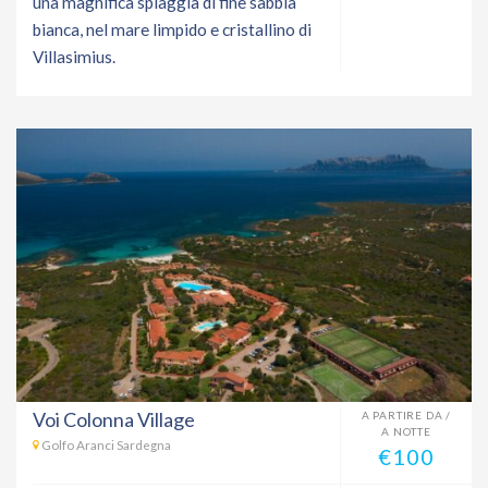
una magnifica spiaggia di fine sabbia
bianca, nel mare limpido e cristallino di
Villasimius.
Voi Colonna Village
A PARTIRE DA /
A NOTTE
Golfo Aranci Sardegna
€100